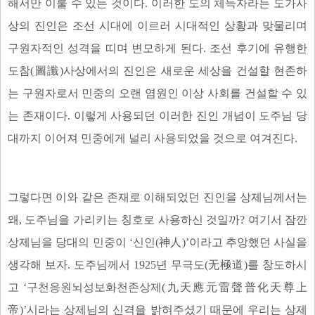
해서만 이룰 수 있는 것이다. 이러한 도의 체득자라는 도가사
상의 진인은 조선 시대에 이르러 시대적인 상황과 맞물리며
구원자적인 성격을 띠며 변모하게 된다. 조선 후기에 유행한
도참(圖讖)사상에서의 진인은 새로운 세상을 건설할 현존하
는 구원자로서 민중의 오랜 염원인 이상 사회를 건설할 수 있
는 존재이다. 이렇게 사용되던 이러한 진인 개념이 도주님 당
대까지 이어져 민중에게 널리 사용되었을 것으로 여겨진다.
그렇다면 이와 같은 존재로 이해되었던 진인을 상제님께서는
왜, 도주님을 가리키는 칭호로 사용하신 것일까? 여기서 잠깐
상제님을 당대의 민중이 ‘신인(神人)’이라고 추앙했던 사실을
생각해 보자. 도주님께서 1925년 무극도(无極道)를 창도하시
고 ‘구천응원뇌성보화천존상제(九天應元雷聲普化天尊上
帝)’시라는 상제님의 신격을 밝혀주셨기 때문에 우리는 상제