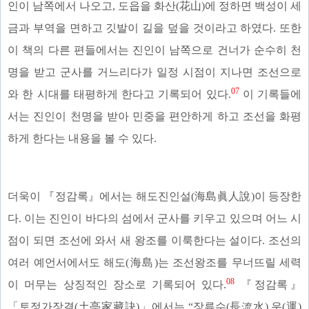
인이 남쪽에서 나오고, 도읍을 화산(花山)에 정하면 백성이 세
금과 부역을 면하고 깃발이 길을 덮을 것이라고 하였다. 또한
이 책의 다른 편들에서는 진인이 남쪽으로 건너가 순수히 천
명을 받고 군사를 거느리다가 일정 시점이 지나면 조선으로
07
와 한 시대를 태평하게 한다고 기록되어 있다.
이 기록들에
서는 진인이 천명을 받아 민중을 편안하게 하고 조선을 화평
하게 한다는 내용을 볼 수 있다.
더욱이 『정감록』에서는 해도진인설(海島眞人說)이 등장한
다. 이는 진인이 바다의 섬에서 군사를 키우고 있으며 어느 시
점이 되면 조선에 와서 새 왕조를 이룩한다는 설이다. 조선의
여러 예언서에서도 해도(海島)는 조선왕조를 무너뜨릴 세력
08
이 머무는 상징적인 장소로 기록되어 있다.
『정감록』
「토정가장결(土亭家藏訣)」에서는 “장류수(長流水) 운(運)