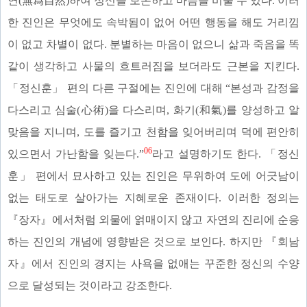
연(無爲自然)하여 정신을 보존하고 마음을 비울 수 있다. 이러
한 진인은 무엇에도 속박됨이 없어 어떤 행동을 해도 거리낌
이 없고 차별이 없다. 분별하는 마음이 없으니 삶과 죽음을 똑
같이 생각하고 사물의 흐트러짐을 보더라도 근본을 지킨다.
「정신훈」 편의 다른 구절에는 진인에 대해 “본성과 감정을
다스리고 심술(心術)을 다스리며, 화기(和氣)를 양성하고 알
맞음을 지니며, 도를 즐기고 천함을 잊어버리며 덕에 편안히
06
있으면서 가난함을 잊는다.”
라고 설명하기도 한다. 「정신
훈」 편에서 묘사하고 있는 진인은 무위하여 도에 어긋남이
없는 태도로 살아가는 지혜로운 존재이다. 이러한 정의는
『장자』에서처럼 외물에 얽매이지 않고 자연의 진리에 순응
하는 진인의 개념에 영향받은 것으로 보인다. 하지만 『회남
자』에서 진인의 경지는 사욕을 없애는 꾸준한 정신의 수양
으로 달성되는 것이라고 강조한다.