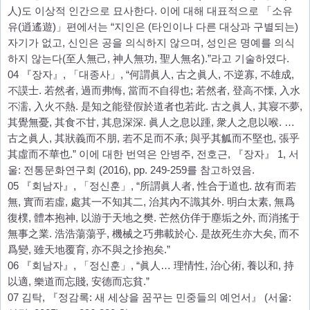
人)도 이상적 인간으로 묘사한다. 이에 대해 대표적으로 「소유
유(逍遙遊)」편에서는 “지인은 (타인이나 다른 대상과 구별되는)
자기가 없고, 신인은 공을 의식하지 않으며, 성인은 명예를 의식
하지 않는다(至人無己, 神人無功, 聖人無名).”라고 기술하였다.
04 『장자』, 「대종사」, “何謂眞人, 古之眞人, 不逆寡, 不雄成,
不謨士. 若然者, 過而弗悔, 當而不自得也; 若然者, 登高不慄, 入水
不濡, 入火不熱. 是知之能登假於道者也若此. 古之眞人, 其寢不夢,
其覺無憂, 其食不甘, 其息深深. 眞人之息以踵, 衆人之息以喉. …
古之眞人, 其狀義而不朋, 若不足而不承; 與乎其觚而不堅也, 張乎
其虛而不華也.” 이에 대한 번역은 안병주, 전호근, 『장자』 1, 서
울: 전통문화연구회 (2016), pp. 249-259를 참고하였음.
05 『회남자』, 「정신훈」, “所謂眞人者, 性合于道也. 故有而若
無, 實而若虛, 處其一不知其二, 治其內不識其外. 明白太素, 無爲
復樸, 體本抱神, 以游于天地之樊. 芒然仿佯于塵垢之外, 而消搖于
無事之業. 浩浩蕩蕩乎, 機械之巧弗載於心. 是故死生亦大矣, 而不
爲變, 雖天地覆育, 亦不與之抮抱矣.”
06 『회남자』, 「정신훈」, “眞人… 理情性, 治心術, 養以和, 持
以適, 樂道而忘賤, 安德而忘貧.”
07 김탁, 『정감록: 새 세상을 꿈꾸는 민중들의 예언서』 (서울: