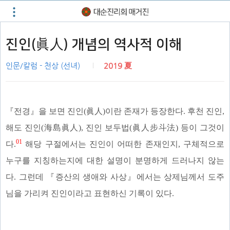
진인(眞人) 개념의 역사적 이해
인문/칼럼 - 천상 (선녀)
2019 夏
『전경』을 보면 진인(眞人)이란 존재가 등장한다. 후천 진인,
해도 진인(海島眞人), 진인 보두법(眞人步斗法) 등이 그것이
01
다.
해당 구절에서는 진인이 어떠한 존재인지, 구체적으로
누구를 지칭하는지에 대한 설명이 분명하게 드러나지 않는
다. 그런데 『증산의 생애와 사상』에서는 상제님께서 도주
님을 가리켜 진인이라고 표현하신 기록이 있다.