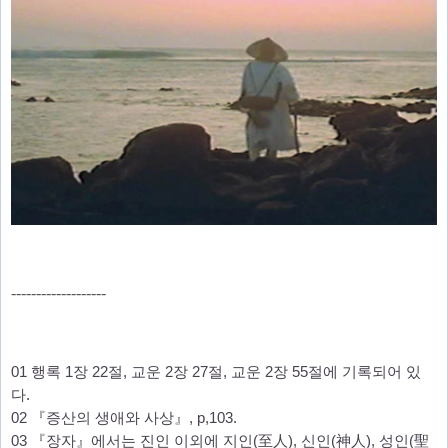
-------------------
01 행록 1장 22절, 교운 2장 27절, 교운 2장 55절에 기록되어 있
다.
02 『증산의 생애와 사상』, p,103.
03 『장자』에서는 진인 이외에 지인(至人), 신인(神人), 성인(聖