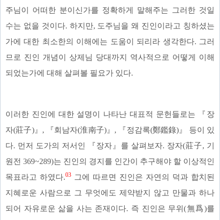
주님이 어떠한 분이신가를 정확하게 말해주는 그러한 것일
수는 없을 것이다. 하지만, 도주님을 왜 진인이라고 칭하셨는
가에 대한 최소한의 이해에는 도움이 되리라 생각한다. 그러
므로 진인 개념이 상제님 당대까지 역사적으로 어떻게 이해
되었는가에 대해 살펴볼 필요가 있다.
이러한 진인에 대한 설명이 나타난 대표적 문헌들로는 『장
자(莊子)』, 『회남자(淮南子)』, 『정감록(鄭鑑錄)』 등이 있
다. 먼저 도가의 저서인 『장자』를 살펴보자. 장자(莊子, 기
원전 369~289)는 진인의 경지를 인간이 추구해야 할 이상적인
03
목표라고 하였다.
그에 따르면 진인은 자연의 덕과 합치된
지혜로운 사람으로 그 무엇에도 제약받지 않고 만물과 하나
되어 자유로운 삶을 사는 존재이다. 즉 진인은 무위(無爲)를