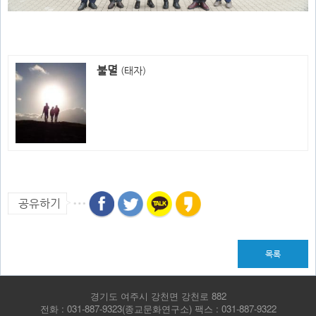
불멸
(태자)
공유하기
목록
경기도 여주시 강천면 강천로 882
전화 : 031-887-9323(종교문화연구소) 팩스 : 031-887-9322