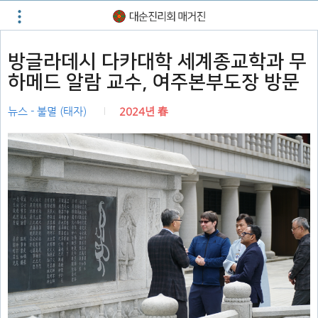
방글라데시 다카대학 세계종교학과 무
하메드 알람 교수, 여주본부도장 방문
뉴스 - 불멸 (태자)
2024년 春