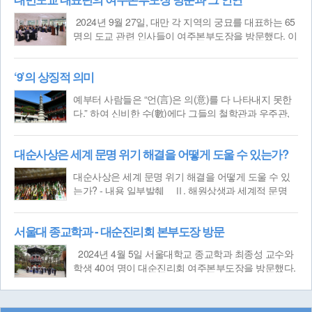
2024년 9월 27일, 대만 각 지역의 궁묘를 대표하는 65
명의 도교 관련 인사들이 여주본부도장을 방문했다. 이
번 방문에는 오일성모궁(烏日聖母宮)을 비롯한 송산자
우궁(松山慈祐宮), 신항봉천궁(新港奉天宮), 북항조천
‘9’의 상징적 의미
궁(北港朝天宮), 서라복흥궁(西螺福興宮),
| 참관/취재
- 천상
예부터 사람들은 “언(言)은 의(意)를 다 나타내지 못한
다.” 하여 신비한 수(數)에다 그들의 철학관과 우주관,
심리적 상태 등을 함축시켜 표현하곤 하였다. 우주의
신비를 세상에서 흔히 쓰는 언어로는 그 뜻을 다 나타
대순사상은 세계 문명 위기 해결을 어떻게 도울 수 있는가?
낼 수 없었기 때문에 은유적이고 상징적 언어인 숫자
를
| 기획 - 천상
대순사상은 세계 문명 위기 해결을 어떻게 도울 수 있
는가? - 내용 일부발췌 ​Ⅱ. 해원상생과 세계적 문명
위기의 극복 한국 신종교는 기존 사회와 종교에 대한
비판 의식을 근간으로 시대 변화에 대응하여 태동한 새
서울대 종교학과 - 대순진리회 본부도장 방문
로운 차원의 종
| 기획 - 불멸
2024년 4월 5일 서울대학교 종교학과 최종성 교수와
학생 40여 명이 대순진리회 여주본부도장을 방문했다.
서울대에서는 종교학과 학생들의 종교현상에 관한 이
해를 돕고자 매년 정기적으로 답사를 추진하고 있다. ​
도장을 방문한 답사팀은 숭도
| 뉴스 - 천상