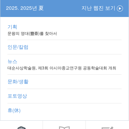
2025. 2025년 夏
지난 웹진 보기
기획
문왕의 영대(靈臺)를 찾아서
인문/칼럼
뉴스
대순사상학술원, 제3회 아시아종교연구원 공동학술대회 개최
문화/생활
포토영상
휴(休)