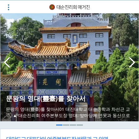
문왕의 영대(靈臺)를 찾아서
문왕의 영대(靈臺)를 찾아서01 대진대학교 대순종학과 차선근 교
수 ▲ 대순진리회 여주본부도장 영대. 앞마당에 연못과 동산으로
조경되어 있다 대순진리회 도장은 경건한 마음과 예의를 갖춰 다
녀야 하는 성역(聖域)이다. 이 가
대만도교 대표단의 여주본부도장 방문과 그 인연