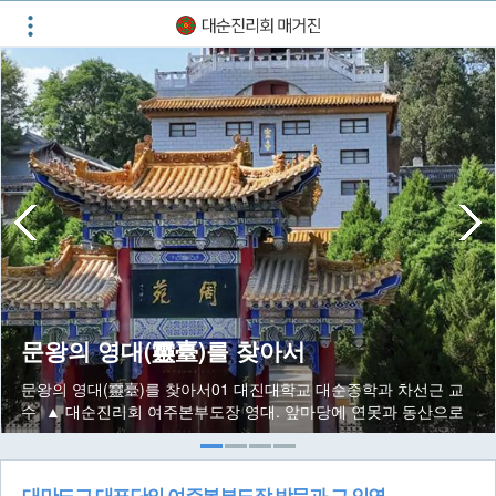
문왕의 영대(靈臺)를 찾아서
문왕의 영대(靈臺)를 찾아서01 대진대학교 대순종학과 차선근 교
수 ▲ 대순진리회 여주본부도장 영대. 앞마당에 연못과 동산으로
조경되어 있다 대순진리회 도장은 경건한 마음과 예의를 갖춰 다
녀야 하는 성역(聖域)이다. 이 가
대만도교 대표단의 여주본부도장 방문과 그 인연