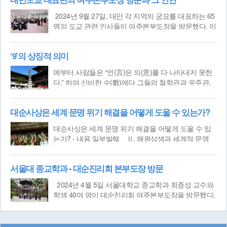
2024년 9월 27일, 대만 각 지역의 궁묘를 대표하는 65
명의 도교 관련 인사들이 여주본부도장을 방문했다. 이
번 방문에는 오일성모궁(烏日聖母宮)을 비롯한 송산자
우궁(松山慈祐宮), 신항봉천궁(新港奉天宮), 북항조천
‘9’의 상징적 의미
궁(北港朝天宮), 서라복흥궁(西螺福興宮),
| 참관/취재
- 천상
예부터 사람들은 “언(言)은 의(意)를 다 나타내지 못한
다.” 하여 신비한 수(數)에다 그들의 철학관과 우주관,
심리적 상태 등을 함축시켜 표현하곤 하였다. 우주의
신비를 세상에서 흔히 쓰는 언어로는 그 뜻을 다 나타
대순사상은 세계 문명 위기 해결을 어떻게 도울 수 있는가?
낼 수 없었기 때문에 은유적이고 상징적 언어인 숫자
를
| 기획 - 천상
대순사상은 세계 문명 위기 해결을 어떻게 도울 수 있
는가? - 내용 일부발췌 ​Ⅱ. 해원상생과 세계적 문명
위기의 극복 한국 신종교는 기존 사회와 종교에 대한
비판 의식을 근간으로 시대 변화에 대응하여 태동한 새
서울대 종교학과 - 대순진리회 본부도장 방문
로운 차원의 종
| 기획 - 불멸
2024년 4월 5일 서울대학교 종교학과 최종성 교수와
학생 40여 명이 대순진리회 여주본부도장을 방문했다.
서울대에서는 종교학과 학생들의 종교현상에 관한 이
해를 돕고자 매년 정기적으로 답사를 추진하고 있다. ​
도장을 방문한 답사팀은 숭도
| 뉴스 - 천상